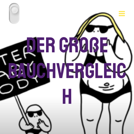
Der große
Bauchvergleic
h