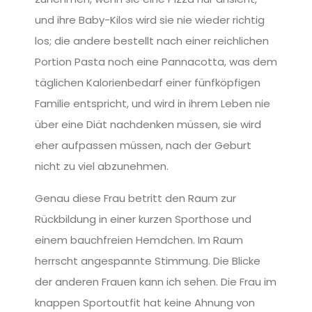
und ihre Baby-Kilos wird sie nie wieder richtig
los; die andere bestellt nach einer reichlichen
Portion Pasta noch eine Pannacotta, was dem
×
Kontakt gern
täglichen Kalorienbedarf einer fünfköpfigen
Familie entspricht, und wird in ihrem Leben nie
über eine Diät nachdenken müssen, sie wird
unter
eher aufpassen müssen, nach der Geburt
nicht zu viel abzunehmen.
mobil: +49 177 328 47 84
mail: kontakt@thebamme.com
Genau diese Frau betritt den Raum zur
Rückbildung in einer kurzen Sporthose und
einem bauchfreien Hemdchen. Im Raum
herrscht angespannte Stimmung. Die Blicke
der anderen Frauen kann ich sehen. Die Frau im
knappen Sportoutfit hat keine Ahnung von